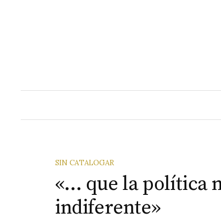
Saltar
al
contenido
SIN CATALOGAR
«… que la política 
indiferente»