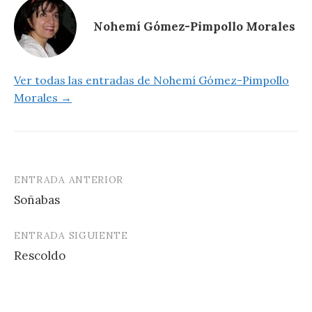
p
r
o
t
p
k
i
Nohemí Gómez-Pimpollo Morales
r
Ver todas las entradas de Nohemí Gómez-Pimpollo
Morales →
ENTRADA ANTERIOR
Navegación
Soñabas
de
entradas
ENTRADA SIGUIENTE
Rescoldo