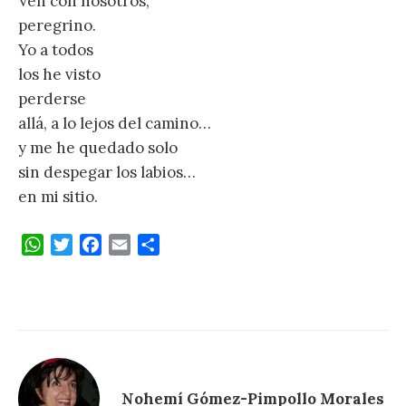
Ven con nosotros,
peregrino.
Yo a todos
los he visto
perderse
allá, a lo lejos del camino…
y me he quedado solo
sin despegar los labios…
en mi sitio.
W
T
F
E
C
h
w
a
m
o
a
i
c
a
m
t
t
e
i
p
s
t
b
l
a
A
e
o
r
p
r
o
t
p
k
i
Nohemí Gómez-Pimpollo Morales