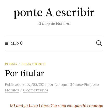
Saltar
ponte A escribir
al
contenido
El blog de Nohemí
Buscar
MENÚ
POESÍA
SELECCIONES
/
Por titular
Publicado
el
07/05/2016
por
Nohemí Gómez-Pimpollo
/
Morales
0 comentarios
Mi amigo Justo López Carreño compartió conmigo