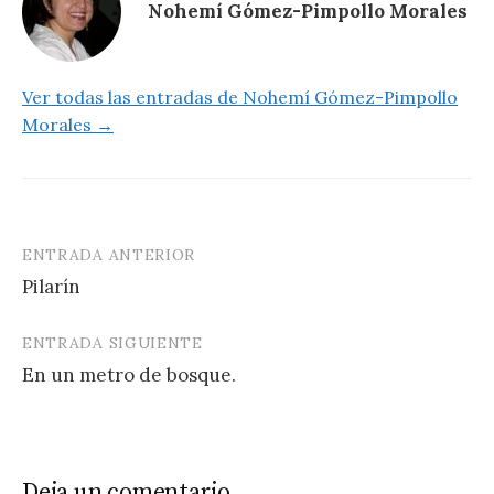
p
k
i
Nohemí Gómez-Pimpollo Morales
r
Ver todas las entradas de Nohemí Gómez-Pimpollo
Morales →
ENTRADA ANTERIOR
Navegación
Pilarín
de
entradas
ENTRADA SIGUIENTE
En un metro de bosque.
Deja un comentario