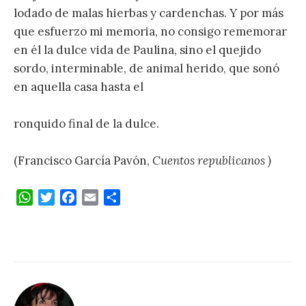
lodado de malas hierbas y cardenchas. Y por más
que esfuerzo mi memoria, no consigo rememorar
en él la dulce vida de Paulina, sino el quejido
sordo, interminable, de animal herido, que sonó
en aquella casa hasta el
ronquido final de la dulce.
(Francisco García Pavón,
Cuentos republicanos )
W
T
F
E
C
h
w
a
m
o
a
i
c
a
m
t
t
e
i
p
s
t
b
l
a
A
e
o
r
p
r
o
t