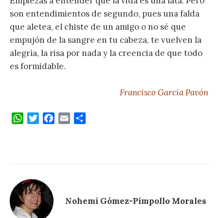
Empiezas a entender que la vida es una lata. Pero
son entendimientos de segundo, pues una falda
que aletea, el chiste de un amigo o no sé que
empujón de la sangre en tu cabeza, te vuelven la
alegría, la risa por nada y la creencia de que todo
es formidable.
Francisco García Pavón
W
T
F
E
C
h
w
a
m
o
a
i
c
a
m
t
t
e
i
p
s
t
b
l
a
A
e
o
r
p
r
o
t
p
k
i
Nohemí Gómez-Pimpollo Morales
r