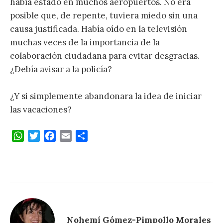
había estado en muchos aeropuertos. No era
posible que, de repente, tuviera miedo sin una
causa justificada. Había oído en la televisión
muchas veces de la importancia de la
colaboración ciudadana para evitar desgracias.
¿Debía avisar a la policía?
¿Y si simplemente abandonara la idea de iniciar
las vacaciones?
W
T
F
E
C
h
w
a
m
o
a
i
c
a
m
t
t
e
i
p
s
t
b
l
a
A
e
o
r
p
r
o
t
p
k
i
Nohemí Gómez-Pimpollo Morales