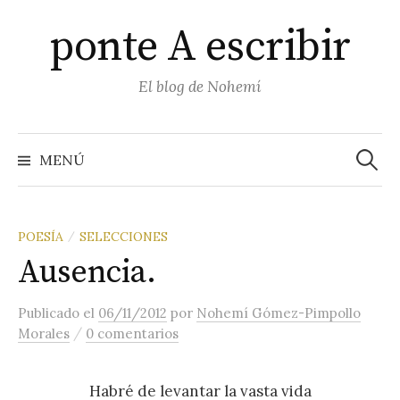
Saltar
ponte A escribir
al
contenido
El blog de Nohemí
Buscar
MENÚ
POESÍA
SELECCIONES
/
Ausencia.
Publicado
el
06/11/2012
por
Nohemí Gómez-Pimpollo
/
Morales
0 comentarios
Habré de levantar la vasta vida